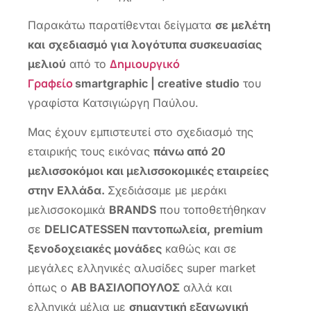
Παρακάτω παρατίθενται δείγματα
σε μελέτη
και
σχεδιασμό για λογότυπα συσκευασίας
Δημιουργικό
μελιού
από το
Γραφείο
smartgraphic | creative studio
του
γραφίστα Κατσιγιώργη Παύλου.
Μας έχουν εμπιστευτεί στο σχεδιασμό της
εταιρικής τους εικόνας
πάνω από 20
μελισσοκόμοι και μελισσοκομικές εταιρείες
στην Ελλάδα.
Σχεδιάσαμε με μεράκι
μελισσοκομικά
BRANDS
που τοποθετήθηκαν
σε
DELICATESSEN παντοπωλεία,
premium
ξενοδοχειακές μονάδες
καθώς και σε
μεγάλες ελληνικές αλυσίδες super market
όπως ο
ΑΒ ΒΑΣΙΛΟΠΟΥΛΟΣ
αλλά και
ελληνικά μέλια με
σημαντική εξαγωγική