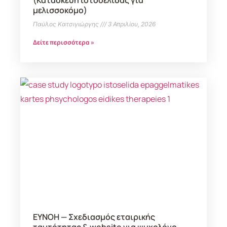
μελισσοκόμο)
Παύλος Κατσιγιώργης
3 Απριλίου, 2026
Δείτε περισσότερα »
ΕΥΝΟΗ — Σχεδιασμός εταιρικής
ταυτότητας & website για ψυχολόγο