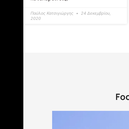
Παύλος Κατσιγιώργης
24 Δεκεμβρίου,
2020
Foc