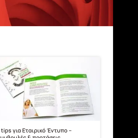
 tips για Εταιρικό Έντυπo –
υμβουλές & προτάσεις