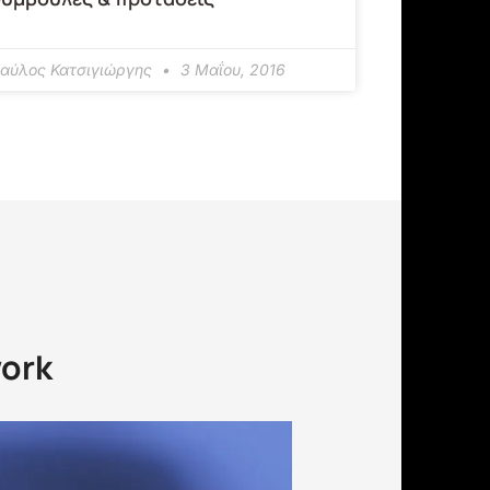
αύλος Κατσιγιώργης
3 Μαΐου, 2016
work